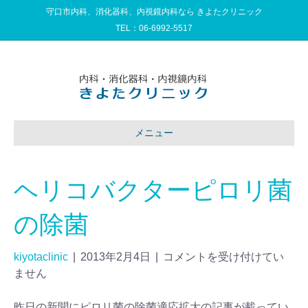
守口市内科、消化器科、内視鏡内科なら きよたクリニック
TEL：
06-6992-5517
メニュー
ヘリコバクターピロリ菌
の除菌
kiyotaclinic
|
2013年2月4日
|
コメントを受け付けてい
ません
昨日の新聞にピロリ菌の除菌適応拡大の記事が載ってい